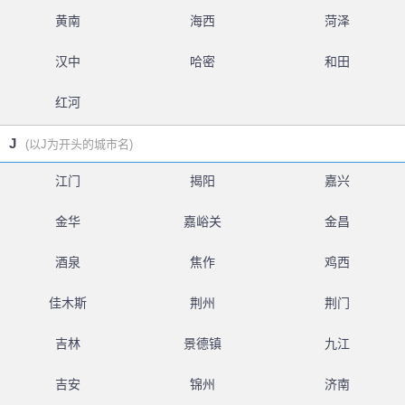
黄南
海西
菏泽
汉中
哈密
和田
红河
J
(以J为开头的城市名)
江门
揭阳
嘉兴
金华
嘉峪关
金昌
酒泉
焦作
鸡西
佳木斯
荆州
荆门
吉林
景德镇
九江
吉安
锦州
济南