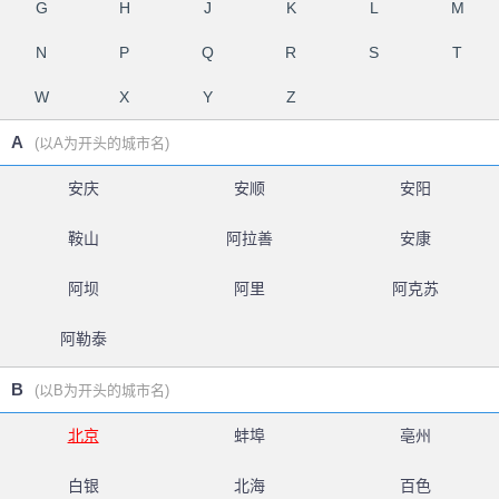
G
H
J
K
L
M
N
P
Q
R
S
T
W
X
Y
Z
A
(以A为开头的城市名)
安庆
安顺
安阳
鞍山
阿拉善
安康
阿坝
阿里
阿克苏
阿勒泰
B
(以B为开头的城市名)
北京
蚌埠
亳州
白银
北海
百色