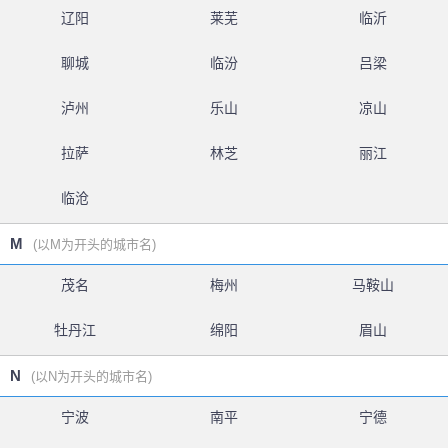
辽阳
莱芜
临沂
聊城
临汾
吕梁
泸州
乐山
凉山
拉萨
林芝
丽江
临沧
M
(以M为开头的城市名)
茂名
梅州
马鞍山
牡丹江
绵阳
眉山
N
(以N为开头的城市名)
宁波
南平
宁德