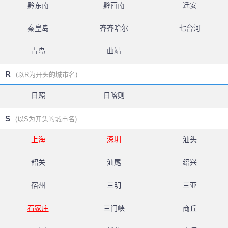
黔东南
黔西南
迁安
秦皇岛
齐齐哈尔
七台河
青岛
曲靖
R
(以R为开头的城市名)
日照
日喀则
S
(以S为开头的城市名)
上海
深圳
汕头
韶关
汕尾
绍兴
宿州
三明
三亚
石家庄
三门峡
商丘