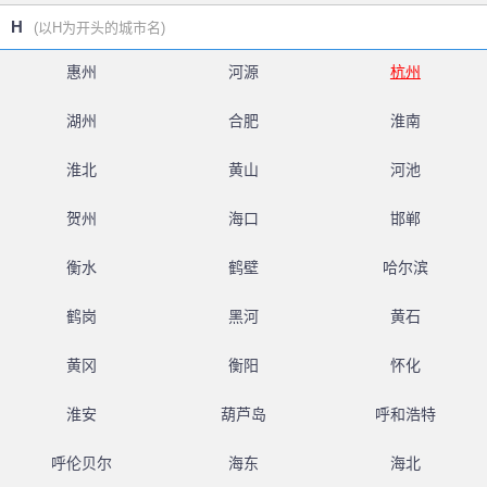
H
(以H为开头的城市名)
惠州
河源
杭州
湖州
合肥
淮南
淮北
黄山
河池
贺州
海口
邯郸
衡水
鹤壁
哈尔滨
鹤岗
黑河
黄石
黄冈
衡阳
怀化
淮安
葫芦岛
呼和浩特
呼伦贝尔
海东
海北