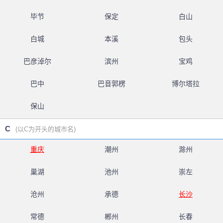
毕节
保定
白山
白城
本溪
包头
巴彦淖尔
滨州
宝鸡
巴中
巴音郭楞
博尔塔拉
保山
C
(以C为开头的城市名)
重庆
潮州
滁州
巢湖
池州
崇左
沧州
承德
长沙
常德
郴州
长春