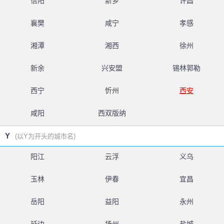
信阳
新乡
许昌
襄樊
咸宁
孝感
湘潭
湘西
徐州
新余
兴安盟
锡林郭勒
西宁
忻州
西安
咸阳
西双版纳
Y
(以Y为开头的城市名)
阳江
云浮
义乌
玉林
伊春
宜昌
岳阳
益阳
永州