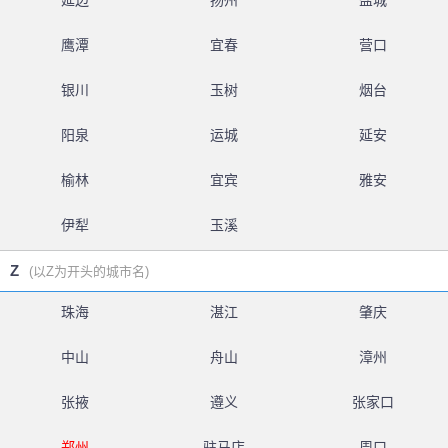
延边
扬州
盐城
鹰潭
宜春
营口
银川
玉树
烟台
阳泉
运城
延安
榆林
宜宾
雅安
伊犁
玉溪
Z
(以Z为开头的城市名)
珠海
湛江
肇庆
中山
舟山
漳州
张掖
遵义
张家口
郑州
驻马店
周口