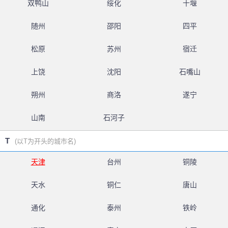
双鸭山
绥化
十堰
随州
邵阳
四平
松原
苏州
宿迁
上饶
沈阳
石嘴山
朔州
商洛
遂宁
山南
石河子
T
(以T为开头的城市名)
天津
台州
铜陵
天水
铜仁
唐山
通化
泰州
铁岭