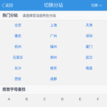
切换分站
返回
切换
热门分站
请选择您当前所在分站
北京
上海
天津
重庆
广州
深圳
杭州
福州
厦门
石家庄
郑州
武汉
长沙
南京
南昌
西安
成都
按首字母查找
A
B
C
D
E
F