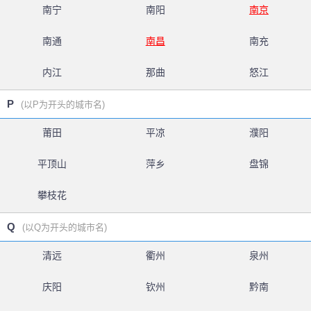
南宁
南阳
南京
南通
南昌
南充
内江
那曲
怒江
P
(以P为开头的城市名)
莆田
平凉
濮阳
平顶山
萍乡
盘锦
攀枝花
Q
(以Q为开头的城市名)
清远
衢州
泉州
庆阳
钦州
黔南