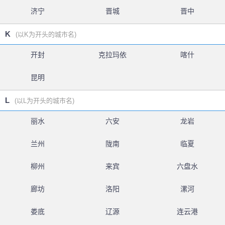
济宁
晋城
晋中
K
(以K为开头的城市名)
开封
克拉玛依
喀什
昆明
L
(以L为开头的城市名)
丽水
六安
龙岩
兰州
陇南
临夏
柳州
来宾
六盘水
廊坊
洛阳
漯河
娄底
辽源
连云港