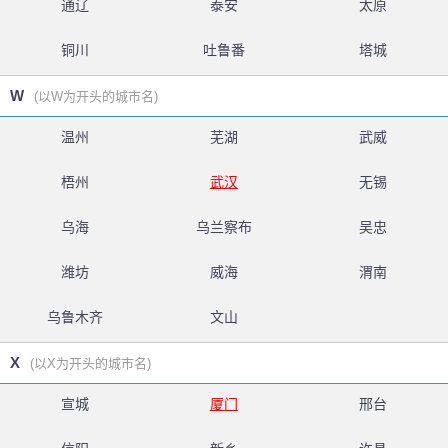
通辽
泰安
太原
铜川
吐鲁番
塔城
W
(以W为开头的城市名)
温州
芜湖
武威
梧州
武汉
无锡
乌海
乌兰察布
吴忠
潍坊
威海
渭南
乌鲁木齐
文山
X
(以X为开头的城市名)
宣城
厦门
邢台