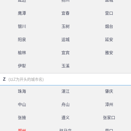
延边
扬州
盐城
鹰潭
宜春
营口
银川
玉树
烟台
阳泉
运城
延安
榆林
宜宾
雅安
伊犁
玉溪
Z
(以Z为开头的城市名)
珠海
湛江
肇庆
中山
舟山
漳州
张掖
遵义
张家口
郑州
驻马店
周口