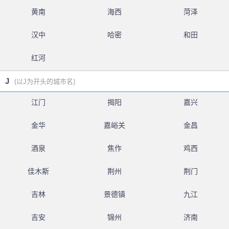
黄南
海西
菏泽
汉中
哈密
和田
红河
J
(以J为开头的城市名)
江门
揭阳
嘉兴
金华
嘉峪关
金昌
酒泉
焦作
鸡西
佳木斯
荆州
荆门
吉林
景德镇
九江
吉安
锦州
济南