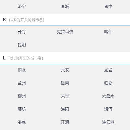
济宁
晋城
晋中
K
(以K为开头的城市名)
开封
克拉玛依
喀什
昆明
L
(以L为开头的城市名)
丽水
六安
龙岩
兰州
陇南
临夏
柳州
来宾
六盘水
廊坊
洛阳
漯河
娄底
辽源
连云港