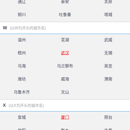
通辽
泰安
太原
铜川
吐鲁番
塔城
W
(以W为开头的城市名)
温州
芜湖
武威
梧州
武汉
无锡
乌海
乌兰察布
吴忠
潍坊
威海
渭南
乌鲁木齐
文山
X
(以X为开头的城市名)
宣城
厦门
邢台