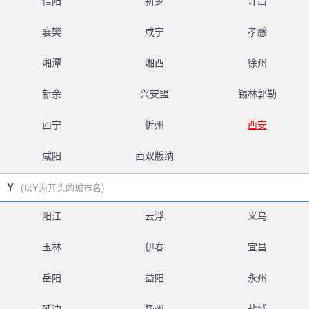
信阳
新乡
许昌
襄樊
咸宁
孝感
湘潭
湘西
徐州
新余
兴安盟
锡林郭勒
西宁
忻州
西安
咸阳
西双版纳
Y
(以Y为开头的城市名)
阳江
云浮
义乌
玉林
伊春
宜昌
岳阳
益阳
永州