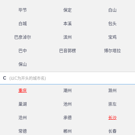
毕节
保定
白山
白城
本溪
包头
巴彦淖尔
滨州
宝鸡
巴中
巴音郭楞
博尔塔拉
保山
C
(以C为开头的城市名)
重庆
潮州
滁州
巢湖
池州
崇左
沧州
承德
长沙
常德
郴州
长春