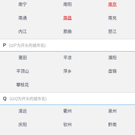
南宁
南阳
南京
南通
南昌
南充
内江
那曲
怒江
P
(以P为开头的城市名)
莆田
平凉
濮阳
平顶山
萍乡
盘锦
攀枝花
Q
(以Q为开头的城市名)
清远
衢州
泉州
庆阳
钦州
黔南