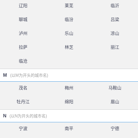
辽阳
莱芜
临沂
聊城
临汾
吕梁
泸州
乐山
凉山
拉萨
林芝
丽江
临沧
M
(以M为开头的城市名)
茂名
梅州
马鞍山
牡丹江
绵阳
眉山
N
(以N为开头的城市名)
宁波
南平
宁德