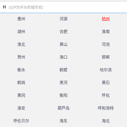
H
(以H为开头的城市名)
惠州
河源
杭州
湖州
合肥
淮南
淮北
黄山
河池
贺州
海口
邯郸
衡水
鹤壁
哈尔滨
鹤岗
黑河
黄石
黄冈
衡阳
怀化
淮安
葫芦岛
呼和浩特
呼伦贝尔
海东
海北