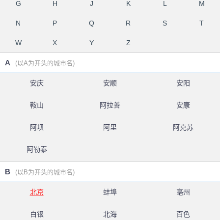
G
H
J
K
L
M
N
P
Q
R
S
T
W
X
Y
Z
A
(以A为开头的城市名)
安庆
安顺
安阳
鞍山
阿拉善
安康
阿坝
阿里
阿克苏
阿勒泰
B
(以B为开头的城市名)
北京
蚌埠
亳州
白银
北海
百色