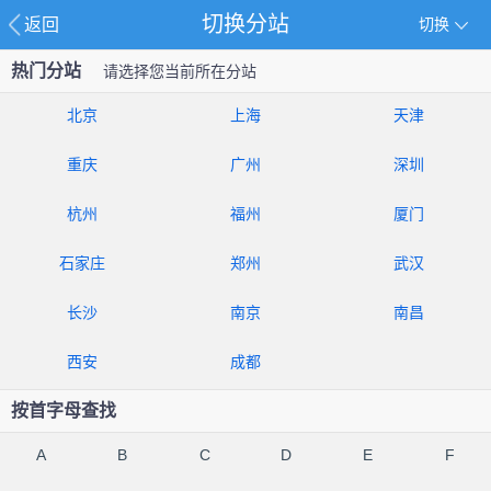
切换分站
返回
切换
热门分站
请选择您当前所在分站
北京
上海
天津
重庆
广州
深圳
杭州
福州
厦门
石家庄
郑州
武汉
长沙
南京
南昌
西安
成都
按首字母查找
A
B
C
D
E
F