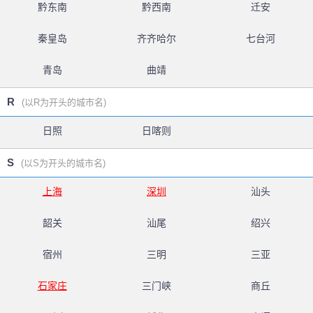
黔东南
黔西南
迁安
秦皇岛
齐齐哈尔
七台河
青岛
曲靖
R
(以R为开头的城市名)
日照
日喀则
S
(以S为开头的城市名)
上海
深圳
汕头
韶关
汕尾
绍兴
宿州
三明
三亚
石家庄
三门峡
商丘