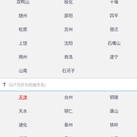
双鸭山
绥化
十堰
随州
邵阳
四平
松原
苏州
宿迁
上饶
沈阳
石嘴山
朔州
商洛
遂宁
山南
石河子
T
(以T为开头的城市名)
天津
台州
铜陵
天水
铜仁
唐山
通化
泰州
铁岭