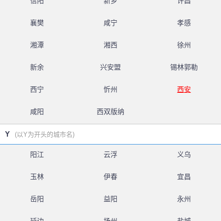
信阳
新乡
许昌
襄樊
咸宁
孝感
湘潭
湘西
徐州
新余
兴安盟
锡林郭勒
西宁
忻州
西安
咸阳
西双版纳
Y
(以Y为开头的城市名)
阳江
云浮
义乌
玉林
伊春
宜昌
岳阳
益阳
永州