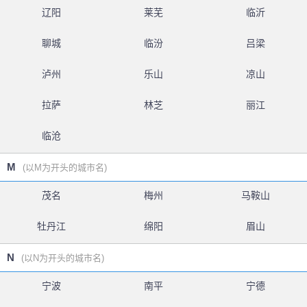
辽阳
莱芜
临沂
聊城
临汾
吕梁
泸州
乐山
凉山
拉萨
林芝
丽江
临沧
M
(以M为开头的城市名)
茂名
梅州
马鞍山
牡丹江
绵阳
眉山
N
(以N为开头的城市名)
宁波
南平
宁德