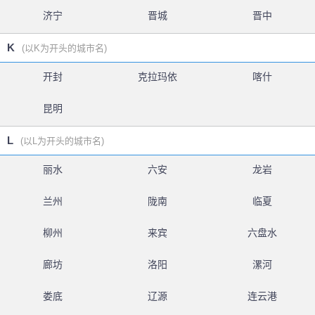
济宁
晋城
晋中
K
(以K为开头的城市名)
开封
克拉玛依
喀什
昆明
L
(以L为开头的城市名)
丽水
六安
龙岩
兰州
陇南
临夏
柳州
来宾
六盘水
廊坊
洛阳
漯河
娄底
辽源
连云港