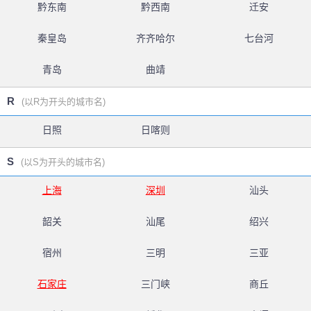
黔东南
黔西南
迁安
秦皇岛
齐齐哈尔
七台河
青岛
曲靖
R
(以R为开头的城市名)
日照
日喀则
S
(以S为开头的城市名)
上海
深圳
汕头
韶关
汕尾
绍兴
宿州
三明
三亚
石家庄
三门峡
商丘