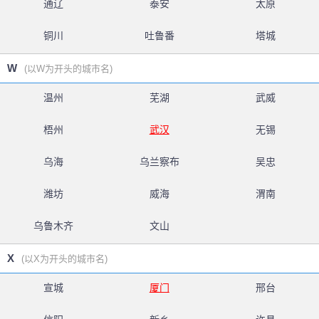
通辽
泰安
太原
铜川
吐鲁番
塔城
W
(以W为开头的城市名)
温州
芜湖
武威
梧州
武汉
无锡
乌海
乌兰察布
吴忠
潍坊
威海
渭南
乌鲁木齐
文山
X
(以X为开头的城市名)
宣城
厦门
邢台