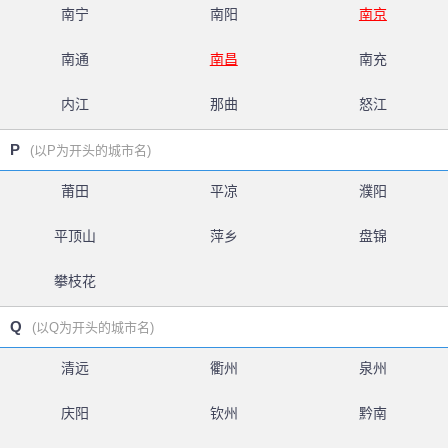
南宁
南阳
南京
南通
南昌
南充
内江
那曲
怒江
P
(以P为开头的城市名)
莆田
平凉
濮阳
平顶山
萍乡
盘锦
攀枝花
Q
(以Q为开头的城市名)
清远
衢州
泉州
庆阳
钦州
黔南