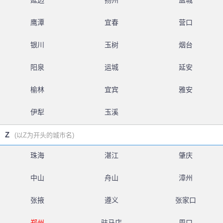
延边
扬州
盐城
鹰潭
宜春
营口
银川
玉树
烟台
阳泉
运城
延安
榆林
宜宾
雅安
伊犁
玉溪
Z
(以Z为开头的城市名)
珠海
湛江
肇庆
中山
舟山
漳州
张掖
遵义
张家口
郑州
驻马店
周口