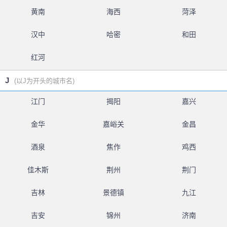
黄南
海西
菏泽
汉中
哈密
和田
红河
J
(以J为开头的城市名)
江门
揭阳
嘉兴
金华
嘉峪关
金昌
酒泉
焦作
鸡西
佳木斯
荆州
荆门
吉林
景德镇
九江
吉安
锦州
济南