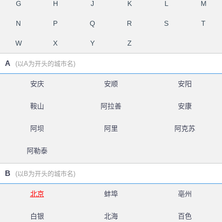
G
H
J
K
L
M
N
P
Q
R
S
T
W
X
Y
Z
A
(以A为开头的城市名)
安庆
安顺
安阳
鞍山
阿拉善
安康
阿坝
阿里
阿克苏
阿勒泰
B
(以B为开头的城市名)
北京
蚌埠
亳州
白银
北海
百色