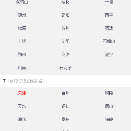
双鸭山
绥化
十堰
随州
邵阳
四平
松原
苏州
宿迁
上饶
沈阳
石嘴山
朔州
商洛
遂宁
山南
石河子
T
(以T为开头的城市名)
天津
台州
铜陵
天水
铜仁
唐山
通化
泰州
铁岭