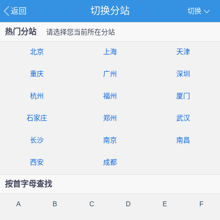
切换分站
返回
切换
热门分站
请选择您当前所在分站
北京
上海
天津
重庆
广州
深圳
杭州
福州
厦门
石家庄
郑州
武汉
长沙
南京
南昌
西安
成都
按首字母查找
A
B
C
D
E
F