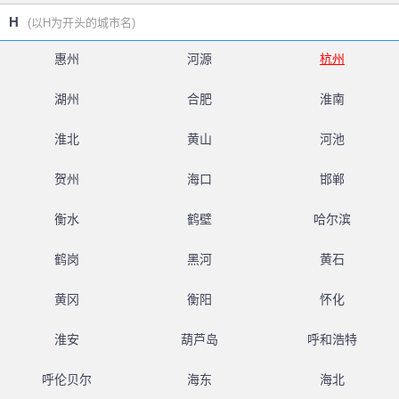
H
(以H为开头的城市名)
惠州
河源
杭州
湖州
合肥
淮南
淮北
黄山
河池
贺州
海口
邯郸
衡水
鹤壁
哈尔滨
鹤岗
黑河
黄石
黄冈
衡阳
怀化
淮安
葫芦岛
呼和浩特
呼伦贝尔
海东
海北