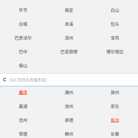
毕节
保定
白山
白城
本溪
包头
巴彦淖尔
滨州
宝鸡
巴中
巴音郭楞
博尔塔拉
保山
C
(以C为开头的城市名)
重庆
潮州
滁州
巢湖
池州
崇左
沧州
承德
长沙
常德
郴州
长春